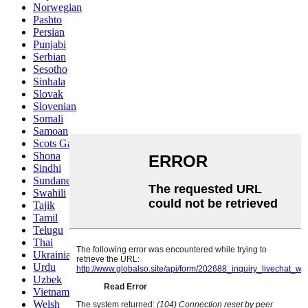
Norwegian
Pashto
Persian
Punjabi
Serbian
Sesotho
Sinhala
Slovak
Slovenian
Somali
Samoan
Scots Gaelic
Shona
Sindhi
Sundanese
Swahili
Tajik
Tamil
Telugu
Thai
Ukrainian
Urdu
Uzbek
Vietnamese
Welsh