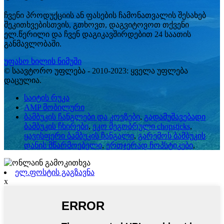
ჩვენი პროდუქციის ან ფასების ჩამონათვალის შესახებ
შეკითხვებისთვის, გთხოვთ, დაგვიტოვოთ თქვენი
ელ.წერილი და ჩვენ დაგიკავშირდებით 24 საათის
განმავლობაში.
უფასო ხილის ნიმუში
© საავტორო უფლება - 2010-2023: ყველა უფლება
დაცულია.
საიტის რუკა
AMP მობილური
ბამბუკის ჩანგლები და კოვზები
,
გადამუშავებადი
ბამბუკის ჩხირები
,
ეკო მეგობრული chopsticks
,
ყავისფერი ბამბუკის ჩანგალი
,
გარემოს ბამბუკის
დანის მწარმოებელი
,
ერთჯერად ჩოპსტიკები
,
ელ.ფოსტის გაგზავნა
x