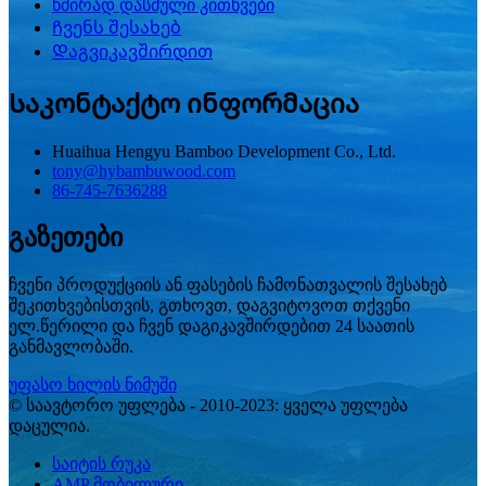
ხშირად დასმული კითხვები
Ჩვენს შესახებ
Დაგვიკავშირდით
Საკონტაქტო ინფორმაცია
Huaihua Hengyu Bamboo Development Co., Ltd.
tony@hybambuwood.com
86-745-7636288
გაზეთები
ჩვენი პროდუქციის ან ფასების ჩამონათვალის შესახებ
შეკითხვებისთვის, გთხოვთ, დაგვიტოვოთ თქვენი
ელ.წერილი და ჩვენ დაგიკავშირდებით 24 საათის
განმავლობაში.
უფასო ხილის ნიმუში
© საავტორო უფლება - 2010-2023: ყველა უფლება
დაცულია.
საიტის რუკა
AMP მობილური