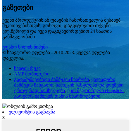
გაზეთები
ჩვენი პროდუქციის ან ფასების ჩამონათვალის შესახებ
შეკითხვებისთვის, გთხოვთ, დაგვიტოვოთ თქვენი
ელ.წერილი და ჩვენ დაგიკავშირდებით 24 საათის
განმავლობაში.
უფასო ხილის ნიმუში
© საავტორო უფლება - 2010-2023: ყველა უფლება
დაცულია.
საიტის რუკა
AMP მობილური
გადამუშავებადი ბამბუკის ჩხირები
,
ყავისფერი
ბამბუკის ჩანგალი
,
ბამბუკის ჩანგლები და კოვზები
,
ერთჯერად ჩოპსტიკები
,
ეკო მეგობრული chopsticks
,
გარემოს ბამბუკის დანის მწარმოებელი
,
ელ.ფოსტის გაგზავნა
x