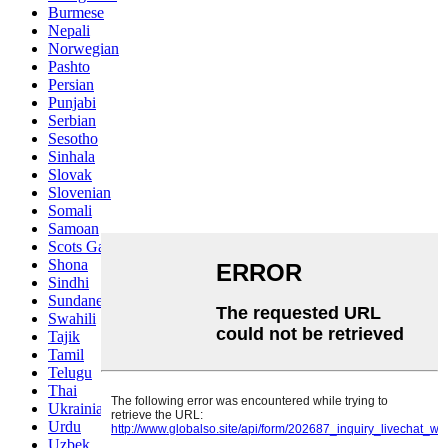
Burmese
Nepali
Norwegian
Pashto
Persian
Punjabi
Serbian
Sesotho
Sinhala
Slovak
Slovenian
Somali
Samoan
Scots Gaelic
Shona
Sindhi
Sundanese
Swahili
Tajik
Tamil
Telugu
Thai
Ukrainian
Urdu
Uzbek