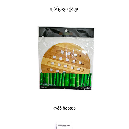
დამცავი ქაფი
ოპპ ჩანთა