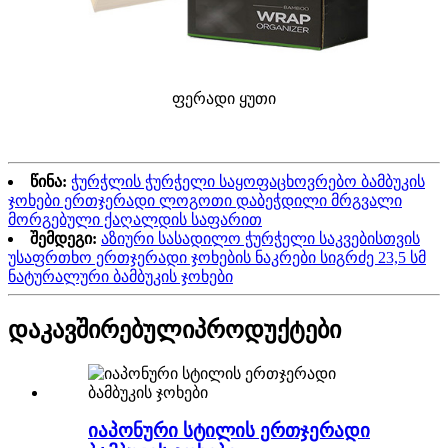
ფერადი ყუთი
წინა:
ჭურჭლის ჭურჭელი საყოფაცხოვრებო ბამბუკის
ჯოხები ერთჯერადი ლოგოთი დაბეჭდილი მრგვალი
მორგებული ქაღალდის საფარით
შემდეგი:
აზიური სასადილო ჭურჭელი საკვებისთვის
უსაფრთხო ერთჯერადი ჯოხების ნაკრები სიგრძე 23,5 სმ
ნატურალური ბამბუკის ჯოხები
დაკავშირებული
პროდუქტები
იაპონური სტილის ერთჯერადი