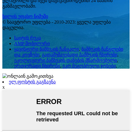
ელ.წერილი და ჩვენ დაგიკავშირდებით 24 საათის
განმავლობაში.
ხილის უფასო ნიმუში
© საავტორო უფლება - 2010-2023: ყველა უფლება
დაცულია.
საიტის რუკა
AMP მობილური
ყავისფერი ბამბუკის ჩანგალი
,
ბამბუკის ჩანგლები
და კოვზები
,
გადამუშავებადი ბამბუკის ჩხირები
,
ეკოლოგიური ბამბუკის დანების მწარმოებელი
,
ერთჯერადი ჩხირები
,
ეკო მეგობრული ჯოხები
,
ელ.ფოსტის გაგზავნა
x