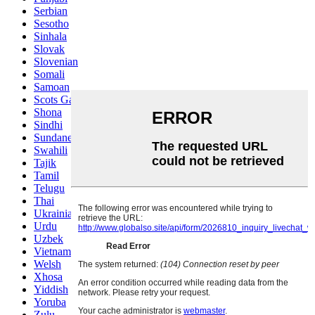
Serbian
Sesotho
Sinhala
Slovak
Slovenian
Somali
Samoan
Scots Gaelic
Shona
Sindhi
Sundanese
Swahili
Tajik
Tamil
Telugu
Thai
Ukrainian
Urdu
Uzbek
Vietnamese
Welsh
Xhosa
Yiddish
Yoruba
Zulu