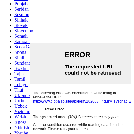
Punjabi
Serbian
Sesotho
Sinhala
Slovak
Slovenian
Somali
Samoan
Scots Gaelic
Shona
Sindhi
Sundanese
Swahili
Tajik
Tamil
Telugu
Thai
Ukrainian
Urdu
Uzbek
Vietnamese
Welsh
Xhosa
Yiddish
Yoruba