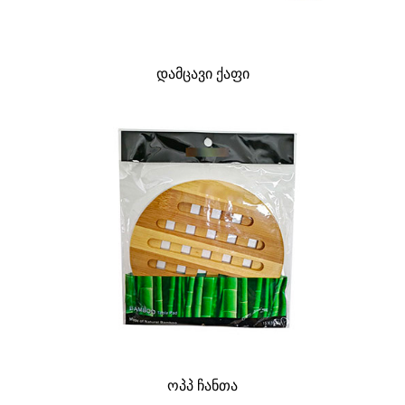
დამცავი ქაფი
ოპპ ჩანთა