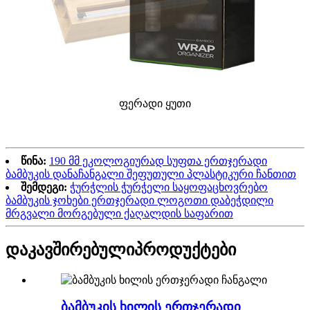
ფერადი ყუთი
წინა:
190 მმ ეკოლოგიურად სუფთა ერთჯერადი
ბამბუკის დანაჩანგალი შეფუთული პლასტიკური ჩანთით
შემდეგი:
ჭურჭლის ჭურჭელი საყოფაცხოვრებო
ბამბუკის ჯოხები ერთჯერადი ლოგოთი დაბეჭდილი
მრგვალი მორგებული ქაღალდის საფარით
დაკავშირებული
პროდუქტები
ბამბუკის ხილის ერთჯერადი