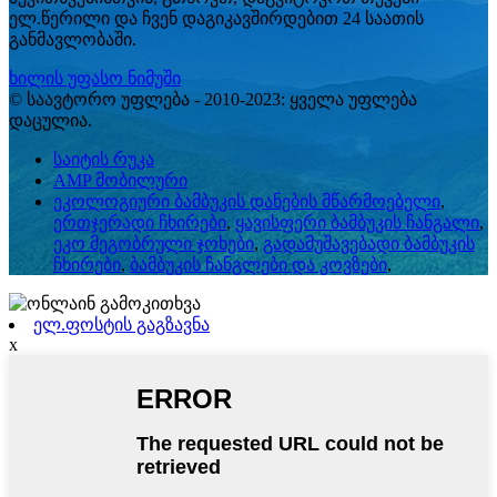
ელ.წერილი და ჩვენ დაგიკავშირდებით 24 საათის
განმავლობაში.
ხილის უფასო ნიმუში
© საავტორო უფლება - 2010-2023: ყველა უფლება
დაცულია.
საიტის რუკა
AMP მობილური
ეკოლოგიური ბამბუკის დანების მწარმოებელი
,
ერთჯერადი ჩხირები
,
ყავისფერი ბამბუკის ჩანგალი
,
ეკო მეგობრული ჯოხები
,
გადამუშავებადი ბამბუკის
ჩხირები
,
ბამბუკის ჩანგლები და კოვზები
,
ელ.ფოსტის გაგზავნა
x