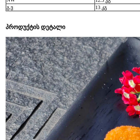
12.5 კგ
გ.ვ
13 კგ
პროდუქტის დეტალი