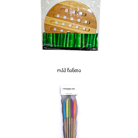
ოპპ ჩანთა