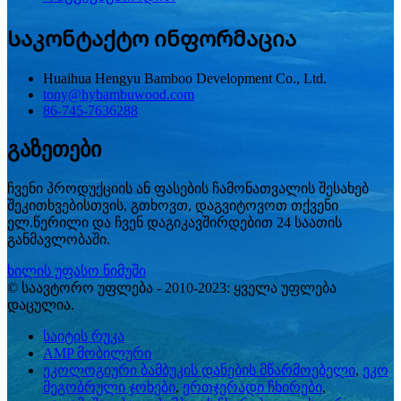
Საკონტაქტო ინფორმაცია
Huaihua Hengyu Bamboo Development Co., Ltd.
tony@hybambuwood.com
86-745-7636288
გაზეთები
ჩვენი პროდუქციის ან ფასების ჩამონათვალის შესახებ
შეკითხვებისთვის, გთხოვთ, დაგვიტოვოთ თქვენი
ელ.წერილი და ჩვენ დაგიკავშირდებით 24 საათის
განმავლობაში.
ხილის უფასო ნიმუში
© საავტორო უფლება - 2010-2023: ყველა უფლება
დაცულია.
საიტის რუკა
AMP მობილური
ეკოლოგიური ბამბუკის დანების მწარმოებელი
,
ეკო
მეგობრული ჯოხები
,
ერთჯერადი ჩხირები
,