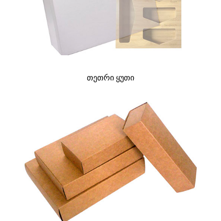
თეთრი ყუთი