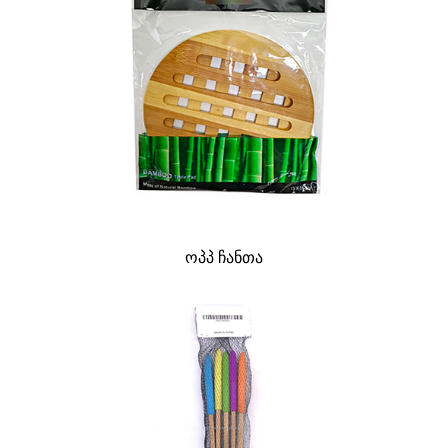
ოპპ ჩანთა