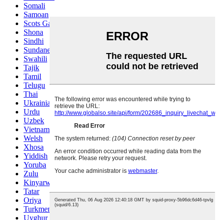
Somali
Samoan
Scots Gaelic
Shona
Sindhi
Sundanese
Swahili
Tajik
Tamil
Telugu
Thai
Ukrainian
Urdu
Uzbek
Vietnamese
Welsh
Xhosa
Yiddish
Yoruba
Zulu
Kinyarwanda
Tatar
Oriya
Turkmen
Uyghur