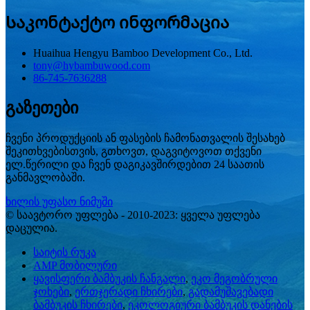
Საკონტაქტო ინფორმაცია
Huaihua Hengyu Bamboo Development Co., Ltd.
tony@hybambuwood.com
86-745-7636288
გაზეთები
ჩვენი პროდუქციის ან ფასების ჩამონათვალის შესახებ
შეკითხვებისთვის, გთხოვთ, დაგვიტოვოთ თქვენი
ელ.წერილი და ჩვენ დაგიკავშირდებით 24 საათის
განმავლობაში.
ხილის უფასო ნიმუში
© საავტორო უფლება - 2010-2023: ყველა უფლება
დაცულია.
საიტის რუკა
AMP მობილური
ყავისფერი ბამბუკის ჩანგალი
,
ეკო მეგობრული
ჯოხები
,
ერთჯერადი ჩხირები
,
გადამუშავებადი
ბამბუკის ჩხირები
,
ეკოლოგიური ბამბუკის დანების