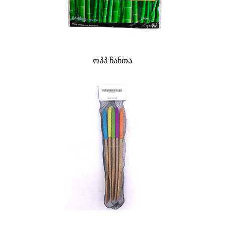
ოპპ ჩანთა