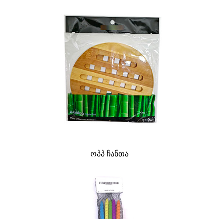
ოპპ ჩანთა