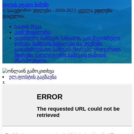
ხილის უფასო ნიმუში
© საავტორო უფლება - 2010-2023: ყველა უფლება
დაცულია.
საიტის რუკა
AMP მობილური
ყავისფერი ბამბუკის ჩანგალი
,
ეკო მეგობრული
ჯოხები
,
ბამბუკის ჩანგლები და კოვზები
,
გადამუშავებადი ბამბუკის ჩხირები
,
ერთჯერადი
ჩხირები
,
ეკოლოგიური ბამბუკის დანების
მწარმოებელი
,
ელ.ფოსტის გაგზავნა
x