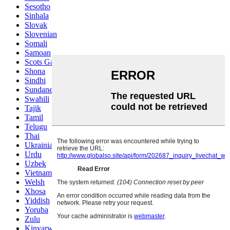
Sesotho
Sinhala
Slovak
Slovenian
Somali
Samoan
Scots Gaelic
Shona
Sindhi
Sundanese
Swahili
Tajik
Tamil
Telugu
Thai
Ukrainian
Urdu
Uzbek
Vietnamese
Welsh
Xhosa
Yiddish
Yoruba
Zulu
Kinyarwanda